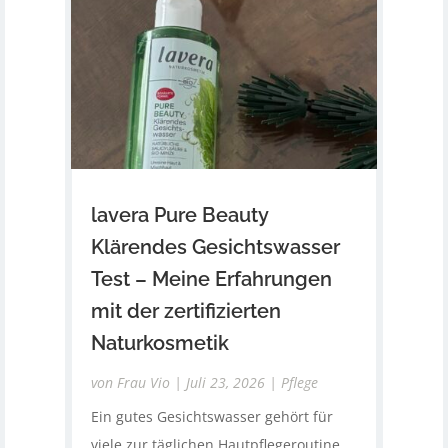
lavera Pure Beauty
Klärendes Gesichtswasser
Test – Meine Erfahrungen
mit der zertifizierten
Naturkosmetik
von
Frau Vio
|
Juli 23, 2026
|
Pflege
Ein gutes Gesichtswasser gehört für
viele zur täglichen Hautpflegeroutine.