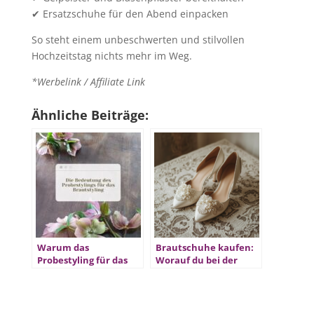
✔ Ersatzschuhe für den Abend einpacken
So steht einem unbeschwerten und stilvollen
Hochzeitstag nichts mehr im Weg.
*Werbelink / Affiliate Link
Ähnliche Beiträge:
Warum das
Brautschuhe kaufen:
Probestyling für das
Worauf du bei der
Brautstyling so wichtig
Auswahl unbedingt
ist
achten solltest