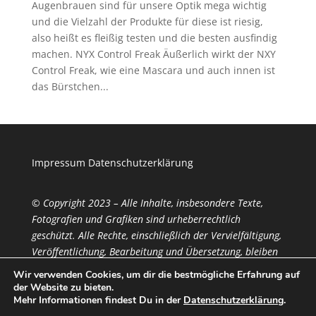
Augenbrauen sind für unsere Optik mega wichtig
und die Vielzahl der Produkte für diese ist riesig,
also heißt es fleißig testen und die besten ausfindig
machen. NYX Control Freak Äußerlich wirkt der NXY
Control Freak, wie eine Mascara und auch innen ist
das Bürstchen...
Impressum
Datenschutzerklärung
© Copyright 2023 – Alle Inhalte, insbesondere Texte,
Fotografien und Grafiken sind urheberrechtlich
geschützt. Alle Rechte,
einschließlich der Vervielfältigung,
Veröffentlichung, Bearbeitung und Übersetzung,
bleiben
vorbehalten, Frau Vio - Viola Paust.
Wir verwenden Cookies, um dir die bestmögliche Erfahrung auf
der Website zu bieten.
Mehr Informationen findest Du in der
Datenschutzerklärung
.