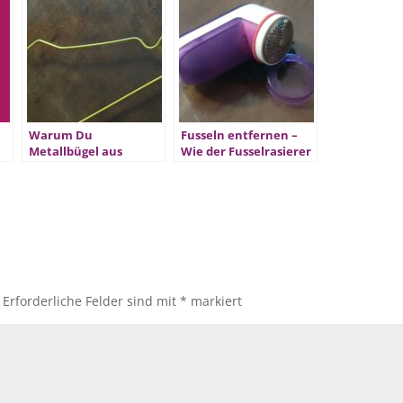
Warum Du
Fusseln entfernen –
Metallbügel aus
Wie der Fusselrasierer
en
Deinem
Dein Leben verändert
Kleiderschrank
verbannen solltest
Erforderliche Felder sind mit
*
markiert