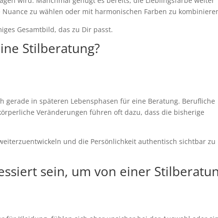
etragen wird. Manchmal genügt es bereits, die Lieblingsfarbe weiter
re Nuance zu wählen oder mit harmonischen Farben zu kombiniere
miges Gesamtbild, das zu Dir passt.
 eine Stilberatung?
ch gerade in späteren Lebensphasen für eine Beratung. Berufliche
rperliche Veränderungen führen oft dazu, dass die bisherige
.
l weiterzuentwickeln und die Persönlichkeit authentisch sichtbar zu
essiert sein, um von einer Stilberatu